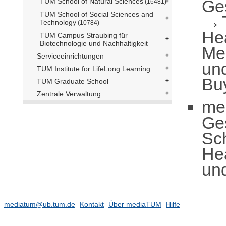
Ge
TUM School of Natural Sciences
(16481)
TUM School of Social Sciences and
Technology
(10784)
He
TUM Campus Straubing für
Biotechnologie und Nachhaltigkeit
Me
Serviceeinrichtungen
und
TUM Institute for LifeLong Learning
Bu
TUM Graduate School
Zentrale Verwaltung
me
Ge
Sc
He
und
mediatum@ub.tum.de
Kontakt
Über mediaTUM
Hilfe