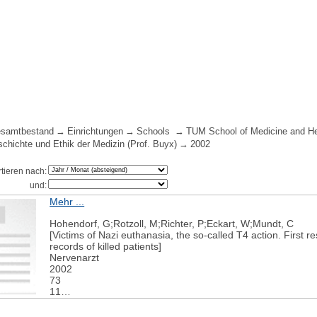
samtbestand
Einrichtungen
Schools
TUM School of Medicine and He
eschichte und Ethik der Medizin (Prof. Buyx)
2002
rtieren nach:
und:
Mehr ...
Hohendorf, G;Rotzoll, M;Richter, P;Eckart, W;Mundt, C
[Victims of Nazi euthanasia, the so-called T4 action. First r
records of killed patients]
Nervenarzt
2002
73
11
1065-74