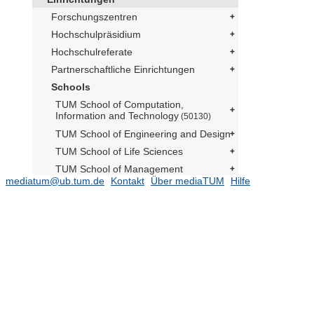
Forschungszentren
Hochschulpräsidium
Hochschulreferate
Partnerschaftliche Einrichtungen
Schools
TUM School of Computation,
Information and Technology
(50130)
TUM School of Engineering and Design
TUM School of Life Sciences
TUM School of Management
mediatum@ub.tum.de
Kontakt
Über mediaTUM
Hilfe
TUM School of Medicine and Health
Dekanat
(6)
Prüfungsarbeiten
(6374)
Departments
(55437)
2026
(1)
2025
(14)
2012
(29)
2024
(21)