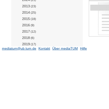
2013
(23)
2014
(25)
2015
(18)
2016
(9)
2017
(12)
2018
(6)
2019
(17)
mediatum@ub.tum.de
Kontakt
Über mediaTUM
Hilfe
2020
(25)
2021
(25)
2022
(37)
2023
(7)
Clinical Medicine
(42807)
Health and Sport Sciences
Preclinical Medicine
(6108)
Institut für Allgemeine Pathologie
und Pathologische Anatomie (Dr.
Mogler komm.)
(2372)
Institut für Geschichte und Ethik