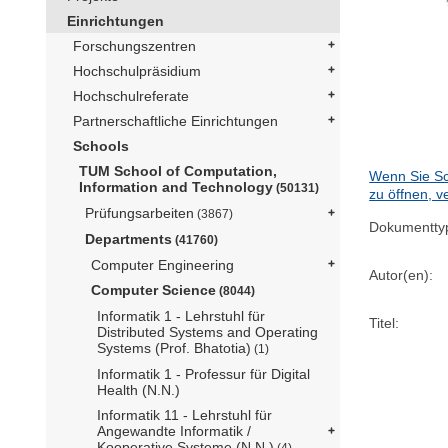
Einrichtungen
Forschungszentren
Hochschulpräsidium
Hochschulreferate
Partnerschaftliche Einrichtungen
Schools
TUM School of Computation,
Wenn Sie Sc
Information and Technology
(50131)
zu öffnen, v
Prüfungsarbeiten
(3867)
Dokumentty
Departments
(41760)
Computer Engineering
Autor(en):
Computer Science
(8044)
Informatik 1 - Lehrstuhl für
Titel:
Distributed Systems and Operating
Systems (Prof. Bhatotia)
(1)
Informatik 1 - Professur für Digital
Health (N.N.)
Informatik 11 - Lehrstuhl für
Angewandte Informatik /
Kooperative Systeme (N.N.)
(4)