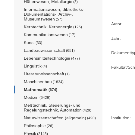
Hüttenwesen, Metallurgie
(3)
Informationswesen, Bibliotheks-,
Dokumentations-, Archiv-,
Museumswesen
(57)
Autor:
Kerntechnik, Kernenergie
(125)
Kommunikationswesen
(17)
Jahr:
Kunst
(33)
Landbauwissenschaft
(651)
Dokumentty
Lebensmitteltechnologie
(477)
Linguistik
(4)
Fakultät/Sch
Literaturwissenschaft
(1)
Maschinenbau
(1834)
Mathematik
(674)
Medizin
(6429)
Meßtechnik, Steuerungs- und
Regelungstechnik, Automation
(429)
Naturwissenschaften (allgemein)
Institution:
(490)
Philosophie
(26)
Physik
(2145)