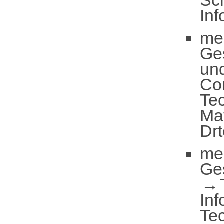
In
me
Ge
un
Com
Te
Mat
Drt
me
Ge
Inf
Te