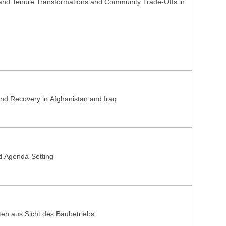
and Tenure Transformations and Community Trade-Offs in
and Recovery in Afghanistan and Iraq
Urban Digital Twins for Collaborative Land Use Planning and Agenda-Setting
ten aus Sicht des Baubetriebs