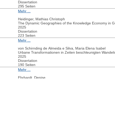
Dissertation
295 Seiten
Mehr ...
Heidinger, Mathias Christoph
The Dynamic Geographies of the Knowledge Economy in Ge
2025
Dissertation
223 Seiten
Mehr ...
von Schirnding de Almeida e Silva, Maria Elena Isabel
Urbane Transformationen in Zeiten beschleunigten Wandel
2025
Dissertation
190 Seiten
Mehr ...
Ehrhardt, Denise
Incremental densification: A geospatial perspective on small
2025
Dissertation
149 Seiten
weiter