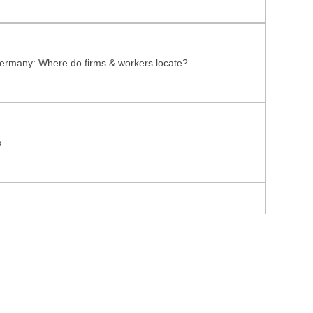
rmany: Where do firms & workers locate?
s
-scale densification processes and potentials
Nutzungsrechte
Datenschutz
Barrierefreiheit
Impressum