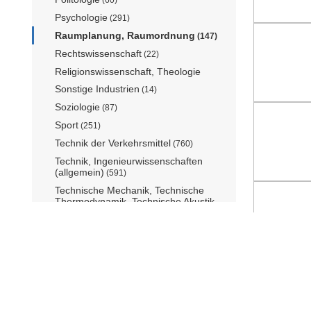
Psychologie
(291)
Raumplanung, Raumordnung
(147)
Rechtswissenschaft
(22)
Religionswissenschaft, Theologie
Sonstige Industrien
(14)
Soziologie
(87)
Sport
(251)
Technik der Verkehrsmittel
(760)
Technik, Ingenieurwissenschaften
(allgemein)
(591)
Technische Mechanik, Technische
Thermodynamik, Technische Akustik
(440)
Umweltschutz und
Gesundheitsingenieurwesen
(407)
Veterinärmedizin
(26)
Wehrtechnik
(2)
Werkstoffwissenschaften
(429)
mediatum@ub.tum.de
Kontakt
Über mediaTUM
Hilfe