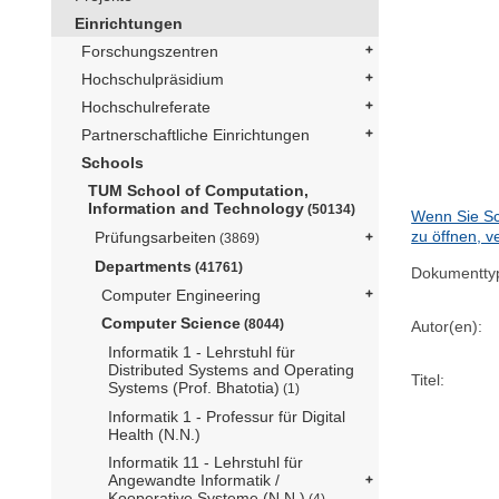
Einrichtungen
Forschungszentren
Hochschulpräsidium
Hochschulreferate
Partnerschaftliche Einrichtungen
Schools
TUM School of Computation,
Information and Technology
(50134)
Wenn Sie Sc
zu öffnen, v
Prüfungsarbeiten
(3869)
Departments
(41761)
Dokumentty
Computer Engineering
Computer Science
(8044)
Autor(en):
Informatik 1 - Lehrstuhl für
Distributed Systems and Operating
Titel:
Systems (Prof. Bhatotia)
(1)
Informatik 1 - Professur für Digital
Health (N.N.)
Informatik 11 - Lehrstuhl für
Angewandte Informatik /
Kooperative Systeme (N.N.)
(4)