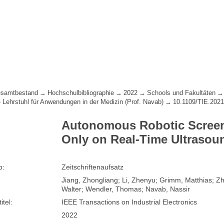
samtbestand
Hochschulbibliographie
2022
Schools und Fakultäten
- Lehrstuhl für Anwendungen in der Medizin (Prof. Navab)
10.1109/TIE.202
Autonomous Robotic Screeni
Only on Real-Time Ultraso
p:
Zeitschriftenaufsatz
Jiang, Zhongliang; Li, Zhenyu; Grimm, Matthias; Z
Walter; Wendler, Thomas; Navab, Nassir
itel:
IEEE Transactions on Industrial Electronics
2022