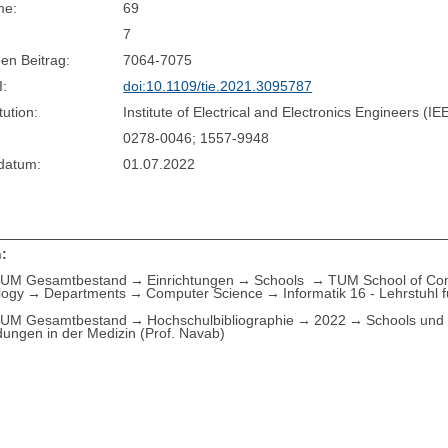
me:
69
7
en Beitrag:
7064-7075
I:
doi:10.1109/tie.2021.3095787
tution:
Institute of Electrical and Electronics Engineers (IE
0278-0046; 1557-9948
sdatum:
01.07.2022
:
UM Gesamtbestand
Einrichtungen
Schools
TUM School of Com
logy
Departments
Computer Science
Informatik 16 - Lehrstuhl
UM Gesamtbestand
Hochschulbibliographie
2022
Schools und 
ngen in der Medizin (Prof. Navab)