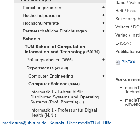
Band / Volu
Forschungszentren
Heft / Issue:
Hochschulpräsidium
Seitenangab
Hochschulreferate
Volltext / DO
Partnerschaftliche Einrichtungen
Verlag / Insti
Schools
E-ISSN:
TUM School of Computation,
Publikation
Information and Technology
(50130)
Prüfungsarbeiten
(3866)
BibTeX
Departments
(41760)
Computer Engineering
Vorkommen
Computer Science
(8044)
mediaT
Techno
Informatik 1 - Lehrstuhl für
Distributed Systems and Operating
mediaT
Systems (Prof. Bhatotia)
(1)
Anwendu
Informatik 1 - Professur für Digital
Health (N.N.)
mediatum@ub.tum.de
Informatik 11 - Lehrstuhl für
Kontakt
Über mediaTUM
Hilfe
Angewandte Informatik /
Kooperative Systeme (N.N.)
(4)