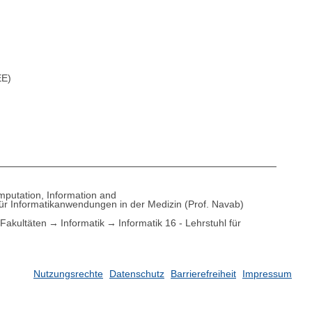
EE)
putation, Information and
 für Informatikanwendungen in der Medizin (Prof. Navab)
Fakultäten
Informatik
Informatik 16 - Lehrstuhl für
Nutzungsrechte
Datenschutz
Barrierefreiheit
Impressum