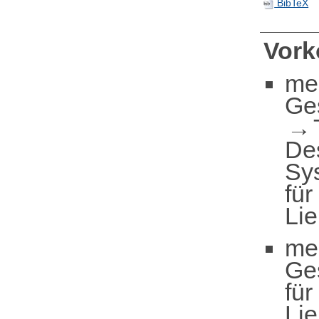
BibTeX
Vor
me
Ge
De
Sy
für
Li
me
Ge
für
Li