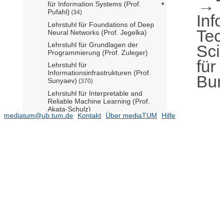
für Information Systems (Prof.
Pufahl)
(34)
Inf
Lehrstuhl für Foundations of Deep
Te
Neural Networks (Prof. Jegelka)
Lehrstuhl für Grundlagen der
Sc
Programmierung (Prof. Zuleger)
für
Lehrstuhl für
Informationsinfrastrukturen (Prof.
Bu
Sunyaev)
(370)
Lehrstuhl für Interpretable and
Reliable Machine Learning (Prof.
Akata-Schulz)
mediatum@ub.tum.de
Kontakt
Über mediaTUM
Hilfe
Lehrstuhl für N-Dimensional User
Experience (Prof. Pirker)
Lehrstuhl für Verifikation und
Synthese von reaktiven Systemen
(Prof. Finkbeiner)
Professur für Applied Education
Technologies (Prof. Krusche)
Professur für Human-Centered
Digital Design (Prof. Spors)
Professur für Information Systems
Engineering (Prof. Werner)