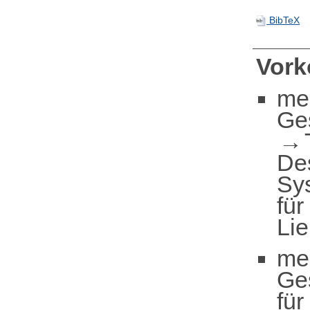
BibTeX
Vor
me
Ge
De
Sy
für
Li
me
Ge
für