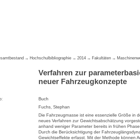
samtbestand
Hochschulbibliographie
2014
Fakultäten
Maschinenw
Verfahren zur parameterbas
neuer Fahrzeugkonzepte
p:
Buch
Fuchs, Stephan
Die Fahrzeugmasse ist eine essenzielle Größe in de
neues Verfahren zur Gewichtsabschätzung vorgest
anhand weniger Parameter bereits in frühen Phas
Durch die Berücksichtigung der Fahrzeuglängsdyn
Gewichtseffekte erfasst. Mit der Methode können A