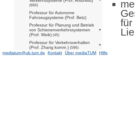
Verkehrssysteme (Prof. Antoniou)
me
(660)
Ge
Professur für Autonome
Fahrzeugsysteme (Prof. Betz)
für
Professur für Planung und Betrieb
Li
von Schienenverkehrssystemen
(Prof. Weik)
(45)
Professur für Verkehrsverhalten
(Prof. Zhang komm.)
(596)
mediatum@ub.tum.de
Kontakt
Über mediaTUM
Hilfe
Ehemalige Einrichtungen
(27241)
Gender and Diversity (ED) - School
Office
(2)
Forschungseinrichtung
Satellitengeodäsie (BE)
(1)
TUM School of Life Sciences
TUM School of Management
TUM School of Medicine and Health
TUM School of Natural Sciences
(16480)
TUM School of Social Sciences and
Technology
(10784)
TUM Campus Straubing für