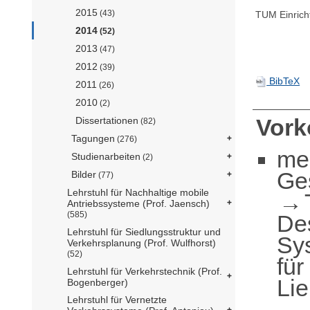
2015
(43)
TUM Einrich
2014
(52)
2013
(47)
2012
(39)
BibTeX
2011
(26)
2010
(2)
Vor
Dissertationen
(82)
Tagungen
(276)
me
Studienarbeiten
(2)
Ge
Bilder
(77)
Lehrstuhl für Nachhaltige mobile
Antriebssysteme (Prof. Jaensch)
(585)
De
Lehrstuhl für Siedlungsstruktur und
Sy
Verkehrsplanung (Prof. Wulfhorst)
(52)
für
Lehrstuhl für Verkehrstechnik (Prof.
Li
Bogenberger)
Lehrstuhl für Vernetzte