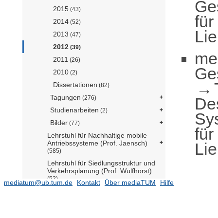
Ge
2015
(43)
für
2014
(52)
Li
2013
(47)
2012
(39)
me
2011
(26)
Ge
2010
(2)
Dissertationen
(82)
Tagungen
De
(276)
Studienarbeiten
(2)
Sy
Bilder
(77)
für
Lehrstuhl für Nachhaltige mobile
Antriebssysteme (Prof. Jaensch)
Li
(585)
Lehrstuhl für Siedlungsstruktur und
Verkehrsplanung (Prof. Wulfhorst)
(52)
mediatum@ub.tum.de
Kontakt
Über mediaTUM
Hilfe
Lehrstuhl für Verkehrstechnik (Prof.
Bogenberger)
Lehrstuhl für Vernetzte