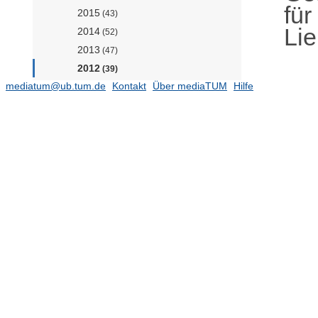
für
2015
(43)
Li
2014
(52)
2013
(47)
2012
(39)
mediatum@ub.tum.de
Kontakt
Über mediaTUM
Hilfe
2011
(26)
2010
(2)
Dissertationen
(82)
Tagungen
(276)
Studienarbeiten
(2)
Bilder
(77)
Lehrstuhl für Nachhaltige mobile
Antriebssysteme (Prof. Jaensch)
(585)
Lehrstuhl für Siedlungsstruktur und
Verkehrsplanung (Prof. Wulfhorst)
(52)
Lehrstuhl für Verkehrstechnik (Prof.
Bogenberger)
Lehrstuhl für Vernetzte