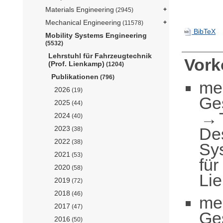
Materials Engineering
(2945)
Mechanical Engineering
(11578)
BibTeX
Mobility Systems Engineering
(5532)
Lehrstuhl für Fahrzeugtechnik
Vor
(Prof. Lienkamp)
(1204)
Publikationen
(796)
me
2026
(19)
Ge
2025
(44)
2024
(40)
De
2023
(38)
2022
(38)
Sy
2021
(53)
für
2020
(58)
Li
2019
(72)
2018
(46)
me
2017
(47)
Ge
2016
(50)