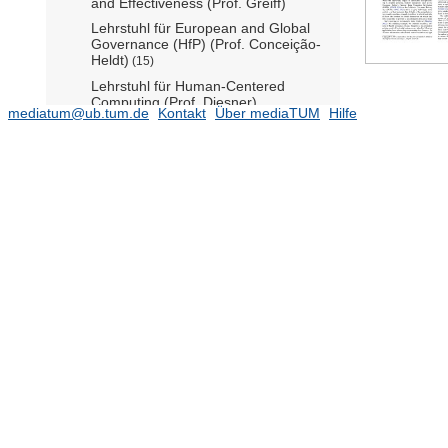
and Effectiveness (Prof. Greiff)
Lehrstuhl für European and Global
Governance (HfP) (Prof. Conceição-
Heldt)
(15)
Lehrstuhl für Human-Centered
Computing (Prof. Diesner)
mediatum@ub.tum.de
Kontakt
Über mediaTUM
Hilfe
Lehrstuhl für Human-Centered
Technologies for Learning (Prof.
Kasneci)
(46)
Lehrstuhl für International Relations
(HfP) (Prof. Büthe)
(11)
Lehrstuhl für Law and Regulation of
the Digital Transformation (Prof. Paal)
(5)
Lehrstuhl für Lehren und Lernen mit
Digitalen Medien (Prof. Bannert)
(14)
Lehrstuhl für Methoden der
Empirischen Bildungsforschung (Prof.
Ünlü)
Lehrstuhl für Philosophy and History
of Science (Prof. Leonelli)
Lehrstuhl für Public Policy,
Governance and Innovative