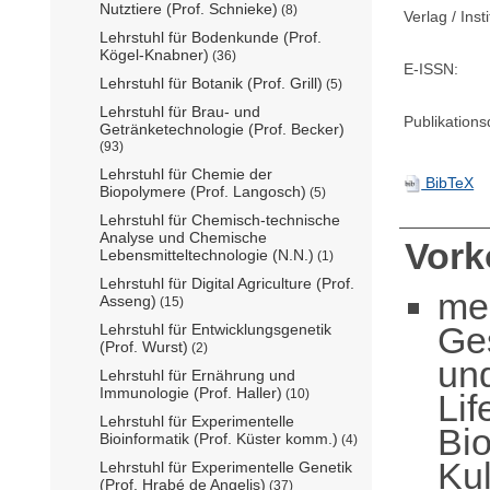
Nutztiere (Prof. Schnieke)
(8)
Verlag / Insti
Lehrstuhl für Bodenkunde (Prof.
Kögel-Knabner)
(36)
E-ISSN:
Lehrstuhl für Botanik (Prof. Grill)
(5)
Lehrstuhl für Brau- und
Publikation
Getränketechnologie (Prof. Becker)
(93)
Lehrstuhl für Chemie der
BibTeX
Biopolymere (Prof. Langosch)
(5)
Lehrstuhl für Chemisch-technische
Analyse und Chemische
Vor
Lebensmitteltechnologie (N.N.)
(1)
Lehrstuhl für Digital Agriculture (Prof.
me
Asseng)
(15)
Ge
Lehrstuhl für Entwicklungsgenetik
(Prof. Wurst)
(2)
un
Lehrstuhl für Ernährung und
Immunologie (Prof. Haller)
(10)
Lif
Lehrstuhl für Experimentelle
Bio
Bioinformatik (Prof. Küster komm.)
(4)
Kul
Lehrstuhl für Experimentelle Genetik
(Prof. Hrabé de Angelis)
(37)