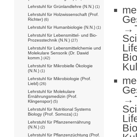
me
Lehrstuhl für Grünlandlehre (N.N.)
(1)
Lehrstuhl für Holzwissenschaft (Prof.
Ge
Richter)
(6)
Lehrstuhl für Humanbiologie (N.N.)
(1)
Sc
Lehrstuhl für Lebensmittel- und Bio-
Prozesstechnik (N.N.)
(27)
Lif
Lehrstuhl für Lebensmittelchemie und
Molekulare Sensorik (Dr. Dawid
Bio
komm.)
(42)
Kul
Lehrstuhl für Mikrobielle Ökologie
(N.N.)
(1)
me
Lehrstuhl für Mikrobiologie (Prof.
Liebl)
(26)
Ge
Lehrstuhl für Molekulare
Ernährungsmedizin (Prof.
Klingenspor)
(5)
Sc
Lehrstuhl für Nutritional Systems
Biology (Prof. Somoza)
(1)
Lif
Lehrstuhl für Pflanzenernährung
Bio
(N.N.)
(2)
Lehrstuhl für Pflanzenzüchtung (Prof.