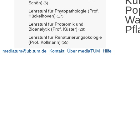
Kul
Schön)
(6)
Po
Lehrstuhl für Phytopathologie (Prof.
Hückelhoven)
Wa
(17)
Lehrstuhl für Proteomik und
Pf
Bioanalytik (Prof. Küster)
(28)
Lehrstuhl für Renaturierungsökologie
(Prof. Kollmann)
(55)
Lehrstuhl für Strategie und
mediatum@ub.tum.de
Kontakt
Über mediaTUM
Hilfe
Management der
Landschaftsentwicklung (Prof.
Pauleit)
(20)
Lehrstuhl für Systembiologie der
Pflanzen (Prof. Schwechheimer)
(6)
Lehrstuhl für
Systemverfahrenstechnik (Prof.
Briesen)
(42)
Lehrstuhl für Technische
Mikrobiologie (N.N.)
(4)
Lehrstuhl für Terrestrische Ökologie
(Prof. Weißer)
(39)
Lehrstuhl für Tierernährung (Prof.
Windisch)
(15)