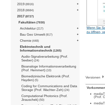
2019
(8916)
2018
(8684)
2017
(8727)
Fakultäten
(7930)
Wenn Sie Sc
Architektur
(217)
zu öffnen, v
Bau Geo Umwelt
(917)
Chemie
(448)
Elektrotechnik und
Informationstechnik
(1265)
Audio-Signalverarbeitung (Prof.
Seeber)
(24)
Bioanaloge Informationsverarbeitung
(Prof. Hemmert)
(10)
Biomedizinische Elektronik (Prof.
Versionen
Hayden)
(5)
Coding for Communications and Data
Vorkommen
Storage (Prof. Wachter-Zeh)
(24)
mediaT
Computational Photonics (Prof.
(Prof. 
Jirauschek)
(50)
mediaT