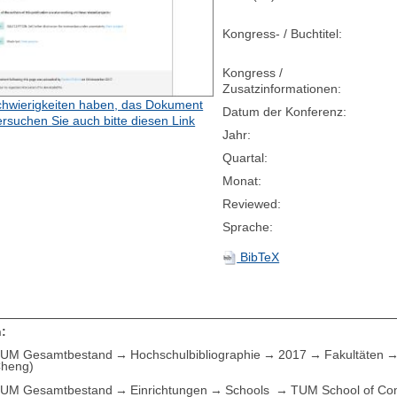
Kongress- / Buchtitel:
Kongress /
Zusatzinformationen:
hwierigkeiten haben, das Dokument
Datum der Konferenz:
ersuchen Sie auch bitte diesen Link
Jahr:
Quartal:
Monat:
Reviewed:
Sprache:
BibTeX
:
UM Gesamtbestand
Hochschulbibliographie
2017
Fakultäten
Cheng)
UM Gesamtbestand
Einrichtungen
Schools
TUM School of Com