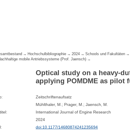
samtbestand
Hochschulbibliographie
2024
Schools und Fakultäten
 Nachhaltige mobile Antriebssysteme (Prof. Jaensch)
Optical study on a heavy-dut
applying POMDME as pilot f
p:
Zeitschriftenaufsatz
Mühlthaler, M.; Prager, M.; Jaensch, M.
itel:
International Journal of Engine Research
2024
I:
doi:10.1177/14680874241235694