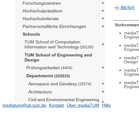
Forschungszentren
BibTeX
Hochschulpräsidium
Hochschulreferate
Vorkommen
Partnerschaftliche Einrichtungen
mediaT
Schools
Engine
TUM School of Computation,
mediaT
Information and Technology
(50130)
Engine
TUM School of Engineering and
mediaT
Design
Design
Prüfungsarbeiten
(4404)
mediaT
Engine
Departments
(102015)
mediaT
Aerospace and Geodesy
(15574)
Engine
Architecture
Civil and Environmental Engineering
(12289)
mediatum@ub.tum.de
Kontakt
Über mediaTUM
Hilfe
Energy and Process Engineering
(14052)
Engineering Physics and
Computation
(5076)
Materials Engineering
(2945)