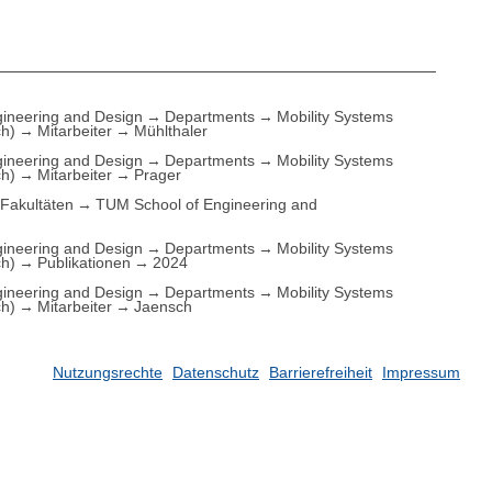
ineering and Design
Departments
Mobility Systems
ch)
Mitarbeiter
Mühlthaler
ineering and Design
Departments
Mobility Systems
ch)
Mitarbeiter
Prager
Fakultäten
TUM School of Engineering and
ineering and Design
Departments
Mobility Systems
ch)
Publikationen
2024
ineering and Design
Departments
Mobility Systems
ch)
Mitarbeiter
Jaensch
Nutzungsrechte
Datenschutz
Barrierefreiheit
Impressum