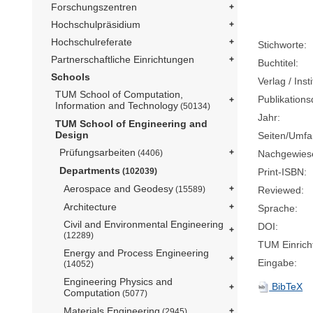
Forschungszentren
Hochschulpräsidium
Hochschulreferate
Stichworte:
Partnerschaftliche Einrichtungen
Buchtitel:
Schools
Verlag / Insti
TUM School of Computation,
Publikation
Information and Technology
(50134)
Jahr:
TUM School of Engineering and
Design
Seiten/Umfa
Prüfungsarbeiten
Nachgewiese
(4406)
Departments
Print-ISBN:
(102039)
Aerospace and Geodesy
Reviewed:
(15589)
Architecture
Sprache:
Civil and Environmental Engineering
DOI:
(12289)
TUM Einrich
Energy and Process Engineering
Eingabe:
(14052)
Engineering Physics and
BibTeX
Computation
(5077)
Materials Engineering
(2945)