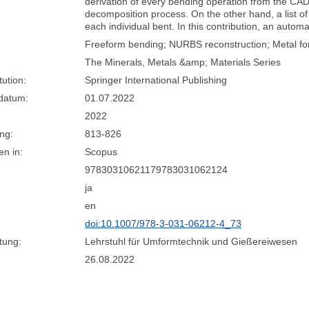
derivation of every bending operation from the CAD
decomposition process. On the other hand, a list of
each individual bent. In this contribution, an autom
Freeform bending; NURBS reconstruction; Metal fo
The Minerals, Metals &amp; Materials Series
tution:
Springer International Publishing
sdatum:
01.07.2022
2022
ng:
813-826
n in:
Scopus
97830310621179783031062124
ja
en
doi:10.1007/978-3-031-06212-4_73
tung:
Lehrstuhl für Umformtechnik und Gießereiwesen
26.08.2022