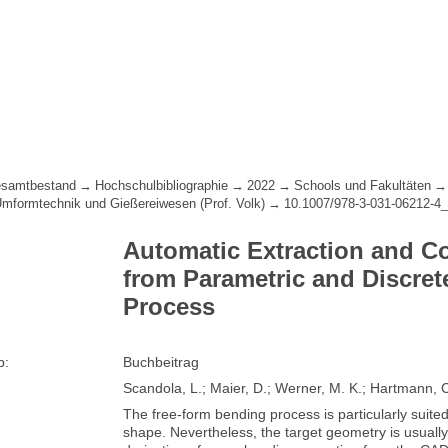
samtbestand
Hochschulbibliographie
2022
Schools und Fakultäten
 Umformtechnik und Gießereiwesen (Prof. Volk)
10.1007/978-3-031-06212-4
Automatic Extraction and C
from Parametric and Discret
Process
p:
Buchbeitrag
Scandola, L.; Maier, D.; Werner, M. K.; Hartmann, C
The free-form bending process is particularly suite
shape. Nevertheless, the target geometry is usually 