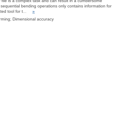
 file is a complex task and can result in a cumbersome
 sequential bending operations only contains information for
ated tool for t...
»
rming; Dimensional accuracy