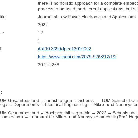
there is no holistic approach for a complete embed
process to be used for different applications, but s
itel:
Journal of Low Power Electronics and Applications
2022
me:
12
1
I:
doi:10.3390/jlpea12010002
https://www.mdpi.com/2079-9268/12/1/2
2079-9268
:
UM Gesamtbestand
Einrichtungen
Schools
TUM School of Com
logy
Departments
Electrical Engineering
Mikro- und Nanosystem
UM Gesamtbestand
Hochschulbibliographie
2022
Schools und 
tionstechnik
Lehrstuhl für Mikro- und Nanosystemtechnik (Prof. Hag