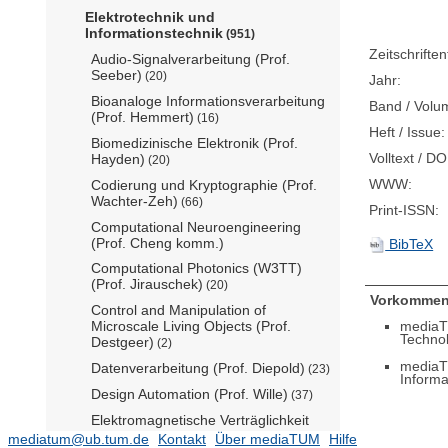
Elektrotechnik und
Informationstechnik
(951)
Zeitschriftent
Audio-Signalverarbeitung (Prof.
Seeber)
(20)
Jahr:
Bioanaloge Informationsverarbeitung
Band / Volu
(Prof. Hemmert)
(16)
Heft / Issue:
Biomedizinische Elektronik (Prof.
Volltext / DO
Hayden)
(20)
WWW:
Codierung und Kryptographie (Prof.
Wachter-Zeh)
(66)
Print-ISSN:
Computational Neuroengineering
(Prof. Cheng komm.)
BibTeX
Computational Photonics (W3TT)
(Prof. Jirauschek)
(20)
Vorkommen
Control and Manipulation of
mediaT
Microscale Living Objects (Prof.
Techno
Destgeer)
(2)
mediaT
Datenverarbeitung (Prof. Diepold)
(23)
Informa
Design Automation (Prof. Wille)
(37)
Elektromagnetische Verträglichkeit
und Wellenausbreitung (N.N.)
mediatum@ub.tum.de
Kontakt
Über mediaTUM
Hilfe