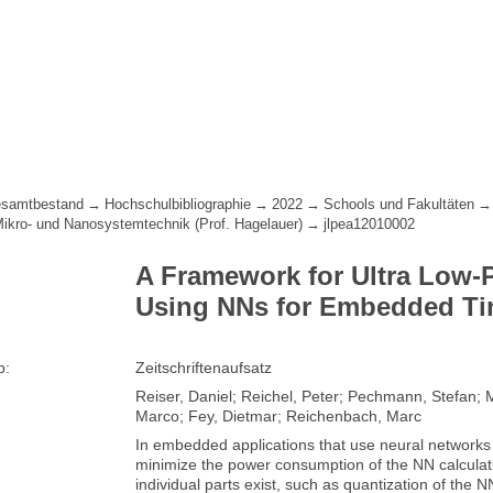
samtbestand
Hochschulbibliographie
2022
Schools und Fakultäten
 Mikro- und Nanosystemtechnik (Prof. Hagelauer)
jlpea12010002
A Framework for Ultra Low-
Using NNs for Embedded Tim
p:
Zeitschriftenaufsatz
Reiser, Daniel; Reichel, Peter; Pechmann, Stefan; M
Marco; Fey, Dietmar; Reichenbach, Marc
In embedded applications that use neural networks (N
minimize the power consumption of the NN calculati
individual parts exist, such as quantization of the 