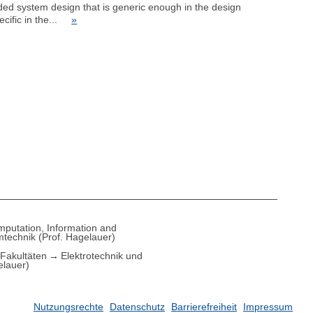
ded system design that is generic enough in the design
pecific in the...
»
putation, Information and
technik (Prof. Hagelauer)
Fakultäten
Elektrotechnik und
elauer)
Nutzungsrechte
Datenschutz
Barrierefreiheit
Impressum