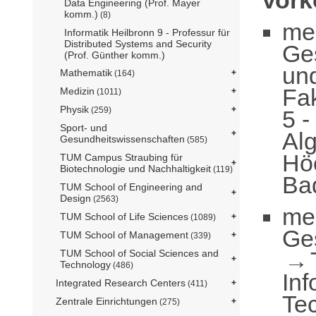
Data Engineering (Prof. Mayer
komm.)
(8)
me
Informatik Heilbronn 9 - Professur für
Distributed Systems and Security
Ge
(Prof. Günther komm.)
un
Mathematik
(164)
Fak
Medizin
(1011)
Physik
(259)
5 -
Sport- und
Alg
Gesundheitswissenschaften
(585)
Höc
TUM Campus Straubing für
Biotechnologie und Nachhaltigkeit
(119)
Ba
TUM School of Engineering and
Design
(2563)
me
TUM School of Life Sciences
(1089)
Ge
TUM School of Management
(339)
TUM School of Social Sciences and
Technology
(486)
Inf
Integrated Research Centers
(411)
Te
Zentrale Einrichtungen
(275)