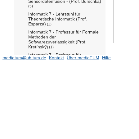
Sensordatenfusion - (Prof. Burschka)
(5)
Informatik 7 - Lehrstuhl für
Theoretische Informatik (Prof.
Esparza)
(1)
Informatik 7 - Professur für Formale
Methoden der
Softwarezuverlässigkeit (Prof.
Kretínský)
(1)
Informatik 7 - Professur für
mediatum@ub.tum.de
Kontakt
Über mediaTUM
Hilfe
Theoretical Foundations of Artificial
Intelligence (Prof. Ghoshdastidar)
Informatik 8 - Lehrstuhl für
Netzarchitekturen und Netzdienste
(Prof. Carle)
(29)
Informatik 9 - Lehrstuhl für
Bildverarbeitung und Künstliche
Intelligenz (Prof. Cremers)
(3)
Informatik 9 - Professur für Dynamic
Vision and Learning (Prof. Leal-Taixe)
(1)
Informatik 9 - Professur für Informatik
mit Schwerpunkt Intelligente
Autonome Systeme - (Prof. Beetz)