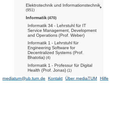
Elektrotechnik und Informationstechnik
(951)
Informatik
(470)
Informatik 34 - Lehrstuhl für IT
Service Management, Development
and Operations (Prof. Weber)
Informatik 1 - Lehrstuhl für
Engineering Software for
Decentralized Systems (Prof.
Bhatotia)
(4)
Informatik 1 - Professur für Digital
Health (Prof. Jonas)
(1)
Informatik 2 - Lehrstuhl für Sprachen
mediatum@ub.tum.de
Kontakt
Über mediaTUM
Hilfe
und Beschreibungsstrukturen in der
Informatik (Prof. Seidl)
Informatik 3 - Lehrstuhl für
Datenbanksysteme (Prof. Kemper)
(2)
Informatik 3 - Professur für Database
Systems (Prof. Giceva)
Informatik 4 - Lehrstuhl für Software
& Systems Engineering (Prof.
Pretschner)
(26)