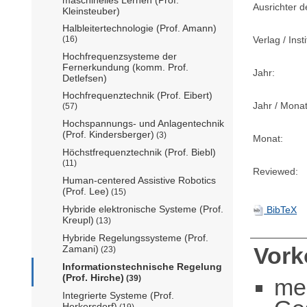
Ausrichter d
Kleinsteuber)
Halbleitertechnologie (Prof. Amann)
Verlag / Insti
(16)
Hochfrequenzsysteme der
Fernerkundung (komm. Prof.
Jahr:
Detlefsen)
Hochfrequenztechnik (Prof. Eibert)
Jahr / Monat
(57)
Hochspannungs- und Anlagentechnik
(Prof. Kindersberger)
(3)
Monat:
Höchstfrequenztechnik (Prof. Biebl)
(11)
Reviewed:
Human-centered Assistive Robotics
(Prof. Lee)
(15)
Hybride elektronische Systeme (Prof.
BibTeX
Kreupl)
(13)
Hybride Regelungssysteme (Prof.
Vor
Zamani)
(23)
Informationstechnische Regelung
(Prof. Hirche)
(39)
me
Integrierte Systeme (Prof.
Herkersdorf)
(19)