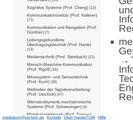
Ge
un
Kognitive Systeme (Prof. Cheng)
(13)
Kommunikationsnetze (Prof. Kellerer)
Inf
(71)
Reg
Kommunikation und Navigation (Prof.
Günther)
(7)
me
Leitungsgebundene
Übertragungstechnik (Prof. Hanik)
Ge
(13)
Medientechnik (Prof. Steinbach)
(22)
Mensch-Maschine-Kommunikation
Inf
(Prof. Rigoll)
(16)
Te
Messsystem- und Sensortechnik
(Prof. Koch)
(38)
En
Methoden der Signalverarbeitung
Reg
(Prof. Utschick)
(47)
Mikrostrukturierte mechatronische
Systeme (Prof. Schwesinger)
(4)
Molekularelektronik (Prof. Tornow)
mediatum@ub.tum.de
Kontakt
Über mediaTUM
Hilfe
(14)
Nachrichtentechnik (Prof. Kramer)
(100)