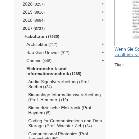
2020
(8257)
2019
(8916)
2018
(8684)
2017
(8727)
Fakultäten
(7930)
Architektur
(217)
Wenn Sie Sc
Bau Geo Umwelt
(917)
zu öffnen, v
Chemie
(448)
Titel:
Elektrotechnik und
Informationstechnik
(1265)
Audio-Signalverarbeitung (Prof.
Seeber)
(24)
Bioanaloge Informationsverarbeitung
(Prof. Hemmert)
(10)
Biomedizinische Elektronik (Prof.
Hayden)
(5)
Coding for Communications and Data
Storage (Prof. Wachter-Zeh)
(24)
Computational Photonics (Prof.
Jirauschek)
(50)