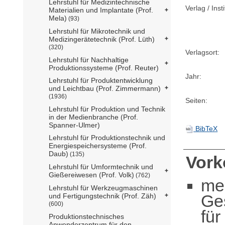
Lehrstuhl für Medizintechnische
Verlag / Insti
Materialien und Implantate (Prof.
Mela)
(93)
Lehrstuhl für Mikrotechnik und
Medizingerätetechnik (Prof. Lüth)
(320)
Verlagsort:
Lehrstuhl für Nachhaltige
Produktionssysteme (Prof. Reuter)
Jahr:
Lehrstuhl für Produktentwicklung
und Leichtbau (Prof. Zimmermann)
(1936)
Seiten:
Lehrstuhl für Produktion und Technik
in der Medienbranche (Prof.
Spanner-Ulmer)
BibTeX
Lehrstuhl für Produktionstechnik und
Energiespeichersysteme (Prof.
Daub)
(135)
Vor
Lehrstuhl für Umformtechnik und
Gießereiwesen (Prof. Volk)
(762)
me
Lehrstuhl für Werkzeugmaschinen
Ge
und Fertigungstechnik (Prof. Zäh)
(600)
für
Produktionstechnisches
Anwenderzentrum für den