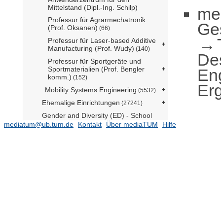
Mittelstand (Dipl.-Ing. Schilp)
me
Professur für Agrarmechatronik
Ge
(Prof. Oksanen)
(66)
Professur für Laser-based Additive
Manufacturing (Prof. Wudy)
(140)
De
Professur für Sportgeräte und
Sportmaterialien (Prof. Bengler
En
komm.)
(152)
Erg
Mobility Systems Engineering
(5532)
Ehemalige Einrichtungen
(27241)
Gender and Diversity (ED) - School
Office
mediatum@ub.tum.de
(2)
Kontakt
Über mediaTUM
Hilfe
Forschungseinrichtung
Satellitengeodäsie (BE)
(1)
TUM School of Life Sciences
TUM School of Management
TUM School of Medicine and Health
TUM School of Natural Sciences
(16481)
TUM School of Social Sciences and
Technology
(10784)