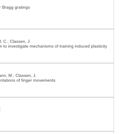
r Bragg gratings
, C.; Classen, J.
m to investigate mechanisms of training induced plasticity
nn, M.; Classen, J.
entations of finger movements
.