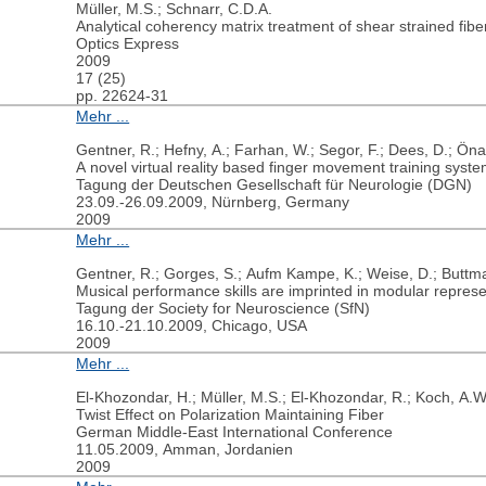
Müller, M.S.; Schnarr, C.D.A.
Analytical coherency matrix treatment of shear strained fibe
Optics Express
2009
17 (25)
pp. 22624-31
Mehr ...
Gentner, R.; Hefny, A.; Farhan, W.; Segor, F.; Dees, D.; Önal
A novel virtual reality based finger movement training syste
Tagung der Deutschen Gesellschaft für Neurologie (DGN)
23.09.-26.09.2009, Nürnberg, Germany
2009
Mehr ...
Gentner, R.; Gorges, S.; Aufm Kampe, K.; Weise, D.; Buttma
Musical performance skills are imprinted in modular repres
Tagung der Society for Neuroscience (SfN)
16.10.-21.10.2009, Chicago, USA
2009
Mehr ...
El-Khozondar, H.; Müller, M.S.; El-Khozondar, R.; Koch, A.W
Twist Effect on Polarization Maintaining Fiber
German Middle-East International Conference
11.05.2009, Amman, Jordanien
2009