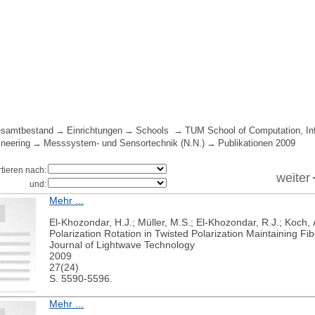
samtbestand
Einrichtungen
Schools
TUM School of Computation, In
ineering
Messsystem- und Sensortechnik (N.N.)
Publikationen 2009
rtieren nach:
weiter
und:
Mehr ...
El-Khozondar, H.J.; Müller, M.S.; El-Khozondar, R.J.; Koch, 
Polarization Rotation in Twisted Polarization Maintaining F
Journal of Lightwave Technology
2009
27(24)
S. 5590-5596.
Mehr ...