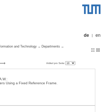
de
en
formation and Technology
Departments
Artikel pro Seite
A.W.:
ibers Using a Fixed Reference Frame.