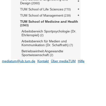
Design
(2060)
TUM School of Life Sciences
(770)
TUM School of Management
(239)
TUM School of Medicine and Health
(1563)
Arbeitsbereich Sportpsychologie (Dr.
Ehrlenspiel)
(2)
Arbeitsbereich für Medien und
Kommunikation (Dr. Schaffrath)
(7)
Betriebseinheit Angewandte
Sportwissenschaft
(2)
mediatum@ub.tum.de
Diabetes und Gestationsdiabetes
Kontakt
Über mediaTUM
Hilfe
(Prof. Ziegler)
Diabetesforschung/Beta-Zell-Biologie
(Prof. Lickert)
Hertie-Senior Forschungsprofessur
für Neurowissenschaften (Prof.
Konnerth)
(1)
Institut für Allgemeine Pathologie und
Pathologische Anatomie (Dr. Mogler
komm.)
(115)