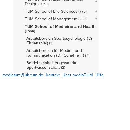
Design
(2060)
TUM School of Life Sciences
(770)
TUM School of Management
(239)
TUM School of Medicine and Health
(1564)
Arbeitsbereich Sportpsychologie (Dr.
Ehrlenspiel)
(2)
Arbeitsbereich für Medien und
Kommunikation (Dr. Schaffrath)
(7)
Betriebseinheit Angewandte
Sportwissenschaft
(2)
mediatum@ub.tum.de
Diabetes und Gestationsdiabetes
Kontakt
Über mediaTUM
Hilfe
(Prof. Ziegler)
Diabetesforschung/Beta-Zell-Biologie
(Prof. Lickert)
Hertie-Senior Forschungsprofessur
für Neurowissenschaften (Prof.
Konnerth)
(1)
Institut für Allgemeine Pathologie und
Pathologische Anatomie (Dr. Mogler
komm.)
(115)