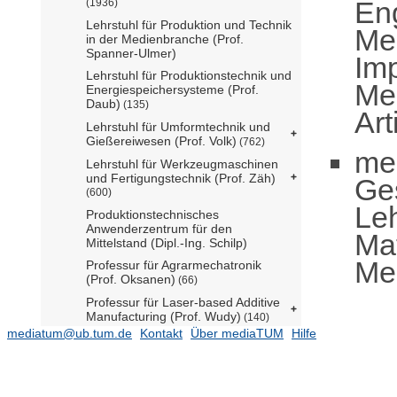
En
(1936)
Lehrstuhl für Produktion und Technik
Med
in der Medienbranche (Prof.
Spanner-Ulmer)
Imp
Lehrstuhl für Produktionstechnik und
Me
Energiespeichersysteme (Prof.
Daub)
(135)
Art
Lehrstuhl für Umformtechnik und
Gießereiwesen (Prof. Volk)
(762)
me
Lehrstuhl für Werkzeugmaschinen
und Fertigungstechnik (Prof. Zäh)
Ge
(600)
Leh
Produktionstechnisches
Anwenderzentrum für den
Mat
Mittelstand (Dipl.-Ing. Schilp)
Me
Professur für Agrarmechatronik
(Prof. Oksanen)
(66)
Professur für Laser-based Additive
Manufacturing (Prof. Wudy)
(140)
mediatum@ub.tum.de
Kontakt
Über mediaTUM
Hilfe
Professur für Sportgeräte und
Sportmaterialien (Prof. Bengler
komm.)
(152)
Mobility Systems Engineering
(5532)