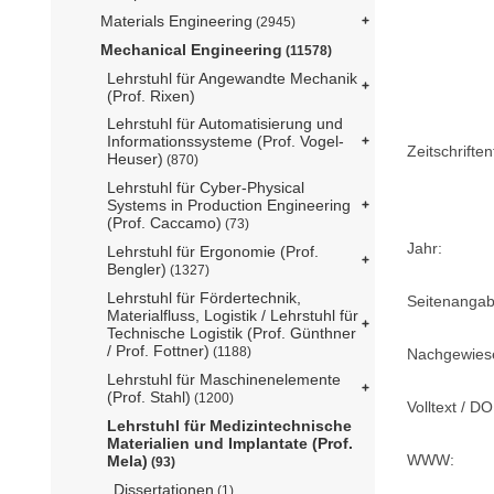
Materials Engineering
(2945)
Mechanical Engineering
(11578)
Lehrstuhl für Angewandte Mechanik
(Prof. Rixen)
Lehrstuhl für Automatisierung und
Informationssysteme (Prof. Vogel-
Zeitschriftent
Heuser)
(870)
Lehrstuhl für Cyber-Physical
Systems in Production Engineering
(Prof. Caccamo)
(73)
Jahr:
Lehrstuhl für Ergonomie (Prof.
Bengler)
(1327)
Lehrstuhl für Fördertechnik,
Seitenangab
Materialfluss, Logistik / Lehrstuhl für
Technische Logistik (Prof. Günthner
/ Prof. Fottner)
(1188)
Nachgewiese
Lehrstuhl für Maschinenelemente
(Prof. Stahl)
(1200)
Volltext / DO
Lehrstuhl für Medizintechnische
Materialien und Implantate (Prof.
WWW:
Mela)
(93)
Dissertationen
(1)