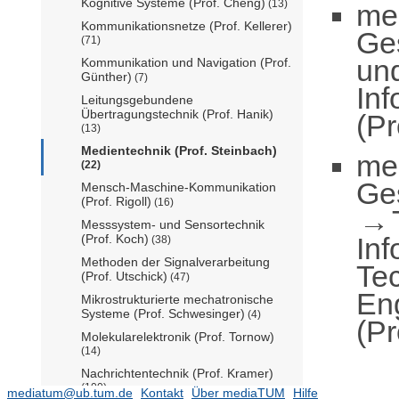
Kognitive Systeme (Prof. Cheng)
(13)
me
Kommunikationsnetze (Prof. Kellerer)
Ge
(71)
un
Kommunikation und Navigation (Prof.
Günther)
(7)
Inf
Leitungsgebundene
Übertragungstechnik (Prof. Hanik)
(Pr
(13)
Medientechnik (Prof. Steinbach)
me
(22)
Ge
Mensch-Maschine-Kommunikation
(Prof. Rigoll)
(16)
Messsystem- und Sensortechnik
Inf
(Prof. Koch)
(38)
Methoden der Signalverarbeitung
Te
(Prof. Utschick)
(47)
En
Mikrostrukturierte mechatronische
Systeme (Prof. Schwesinger)
(4)
(Pr
Molekularelektronik (Prof. Tornow)
(14)
Nachrichtentechnik (Prof. Kramer)
(100)
mediatum@ub.tum.de
Kontakt
Über mediaTUM
Hilfe