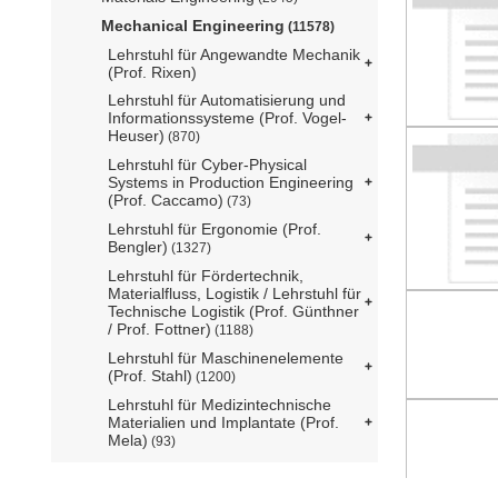
Mechanical Engineering
(11578)
Lehrstuhl für Angewandte Mechanik
(Prof. Rixen)
Lehrstuhl für Automatisierung und
Informationssysteme (Prof. Vogel-
Heuser)
(870)
Lehrstuhl für Cyber-Physical
Systems in Production Engineering
(Prof. Caccamo)
(73)
Lehrstuhl für Ergonomie (Prof.
Bengler)
(1327)
Lehrstuhl für Fördertechnik,
Materialfluss, Logistik / Lehrstuhl für
Technische Logistik (Prof. Günthner
/ Prof. Fottner)
(1188)
Lehrstuhl für Maschinenelemente
(Prof. Stahl)
(1200)
Lehrstuhl für Medizintechnische
Materialien und Implantate (Prof.
Mela)
(93)
Lehrstuhl für Mikrotechnik und
Medizingerätetechnik (Prof. Lüth)