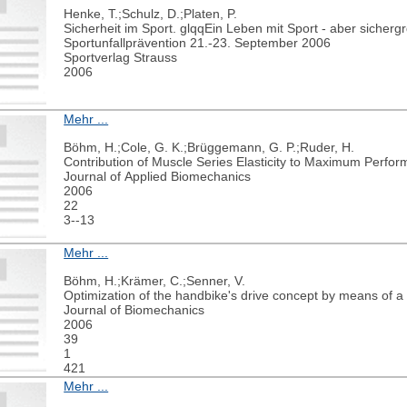
Henke, T.;Schulz, D.;Platen, P.
Sicherheit im Sport. glqqEin Leben mit Sport - aber sicherg
Sportunfallprävention 21.-23. September 2006
Sportverlag Strauss
2006
Mehr ...
Böhm, H.;Cole, G. K.;Brüggemann, G. P.;Ruder, H.
Contribution of Muscle Series Elasticity to Maximum Perfo
Journal of Applied Biomechanics
2006
22
3--13
Mehr ...
Böhm, H.;Krämer, C.;Senner, V.
Optimization of the handbike's drive concept by means of a
Journal of Biomechanics
2006
39
1
421
Mehr ...