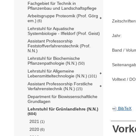
Fachgebiet für Technik in
Pflanzenbau und Landschaftspflege
Arbeitsgruppe Proteomik (Prof. Görg
em.)
Zeitschriftent
(6)
Lehrstuhl für Aquatische
Systembiologie - Iffeldorf (Prof. Geist)
Jahr:
Assistant Professorship
Feststoffverfahrenstechnik (Prof.
Band / Volu
N.N.)
Lehrstuhl für Biochemische
Pflanzenpathologie (N.N.)
(50)
Seitenangab
Lehrstuhl für Allgemeine
Lebensmitteltechnologie (N.N.)
(101)
Volltext / DO
Assistant Professorship Forstliche
Verfahrenstechnik (N.N.)
(15)
Department für Biowissenschaftliche
Grundlagen
BibTeX
Lehrstuhl für Grünlandlehre (N.N.)
(604)
2021
(1)
Vor
2020
(6)