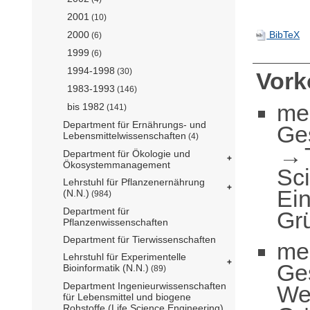
2001
(10)
2000
BibTeX
(6)
1999
(6)
1994-1998
(30)
Vor
1983-1993
(146)
me
bis 1982
(141)
Department für Ernährungs- und
Ge
Lebensmittelwissenschaften
(4)
Department für Ökologie und
Ökosystemmanagement
Sc
Lehrstuhl für Pflanzenernährung
Ei
(N.N.)
(984)
Department für
Grü
Pflanzenwissenschaften
Department für Tierwissenschaften
me
Lehrstuhl für Experimentelle
Ge
Bioinformatik (N.N.)
(89)
Department Ingenieurwissenschaften
We
für Lebensmittel und biogene
Rohstoffe (Life Science Engineering)