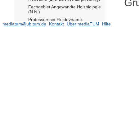
Grü
Fachgebiet Angewandte Holzbiologie
(N.N.)
Professorship Fluiddynamik
mediatum@ub.tum.de
Kontakt
Über mediaTUM
Hilfe
komplexer Biosysteme (N.N.)
(2)
Fachgebiet Forstgenetik (N.N.)
Fachgebiet Limnologie (Prof. Melzer)
Fachgebiet Obstbau (Prof. Schwab
komm.)
(116)
Lehrstuhl für Mikrobielle Ökologie
(Prof. Pester)
(193)
Fachgebiet Ökotoxikologie (N.N.)
Fachgebiet Pathologie der
Waldbäume (N.N.)
Fachgebiet Public Health Nutrition
(N.N.)
Fachgebiet Technik im Gartenbau
und Weinbau (Prof. Hückelhoven
komm.)
(1)
Gemeinsames Wissenschaftszentrum
im Kompetenzzentrum für
Nachwachsende Rohstoffe