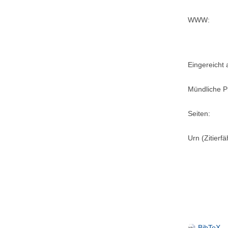
WWW:
Eingereicht
Mündliche P
Seiten:
Urn (Zitierf
BibTeX