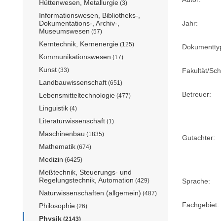
Hüttenwesen, Metallurgie
(3)
Informationswesen, Bibliotheks-,
Dokumentations-, Archiv-,
Jahr:
Museumswesen
(57)
Kerntechnik, Kernenergie
(125)
Dokumentty
Kommunikationswesen
(17)
Kunst
(33)
Fakultät/Sch
Landbauwissenschaft
(651)
Betreuer:
Lebensmitteltechnologie
(477)
Linguistik
(4)
Literaturwissenschaft
(1)
Maschinenbau
(1835)
Gutachter:
Mathematik
(674)
Medizin
(6425)
Meßtechnik, Steuerungs- und
Regelungstechnik, Automation
(429)
Sprache:
Naturwissenschaften (allgemein)
(487)
Fachgebiet:
Philosophie
(26)
Physik
(2143)