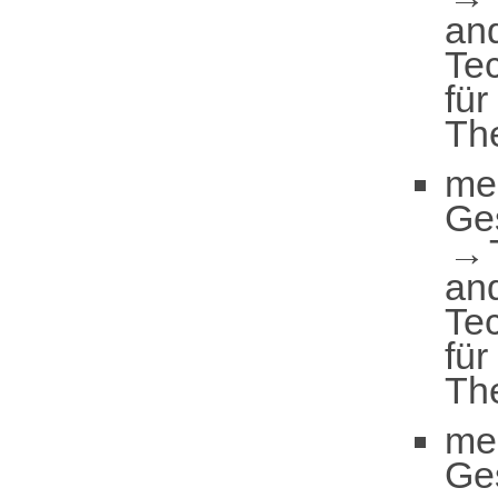
an
Te
für
Th
me
Ge
an
Te
für
Th
me
Ge