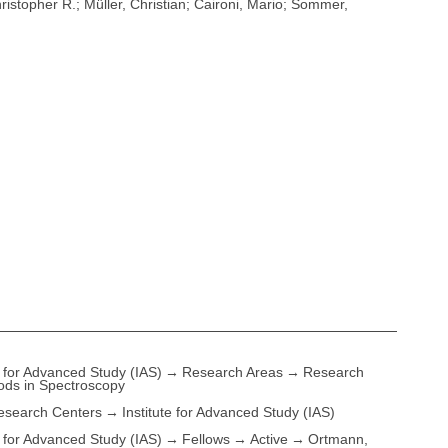
istopher R.; Müller, Christian; Caironi, Mario; Sommer,
e for Advanced Study (IAS)
Research Areas
Research
ods in Spectroscopy
esearch Centers
Institute for Advanced Study (IAS)
e for Advanced Study (IAS)
Fellows
Active
Ortmann,