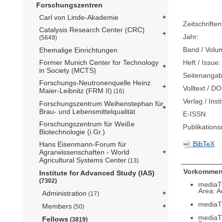
Forschungszentren
Carl von Linde-Akademie
Zeitschriftent
Catalysis Research Center (CRC)
Jahr:
(5649)
Band / Volu
Ehemalige Einrichtungen
Heft / Issue:
Former Munich Center for Technology
in Society (MCTS)
Seitenangab
Forschungs-Neutronenquelle Heinz
Volltext / DO
Maier-Leibnitz (FRM II)
(16)
Verlag / Insti
Forschungszentrum Weihenstephan für
Brau- und Lebensmittelqualität
E-ISSN:
Forschungszentrum für Weiße
Publikation
Biotechnologie (i.Gr.)
BibTeX
Hans Eisenmann-Forum für
Agrarwissenschaften - World
Agricultural Systems Center
(13)
Vorkommen
Institute for Advanced Study (IAS)
(7302)
mediaT
Area: 
Administration
(17)
mediaT
Members
(50)
mediaT
Fellows
(3819)