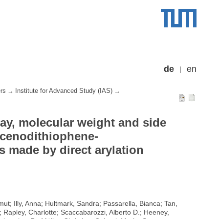
de
en
rs
Institute for Advanced Study (IAS)
way, molecular weight and side
acenodithiophene-
 made by direct arylation
t; Illy, Anna; Hultmark, Sandra; Passarella, Bianca; Tan,
 Rapley, Charlotte; Scaccabarozzi, Alberto D.; Heeney,