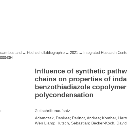
samtbestand
Hochschulbibliographie
2021
Integrated Research Cente
C00043H
Influence of synthetic path
chains on properties of ind
benzothiadiazole copolymers
polycondensation
p:
Zeitschriftenaufsatz
Adamczak, Desiree; Perinot, Andrea; Komber, Hartmu
Wen Liang; Hutsch, Sebastian; Becker-Koch, David;