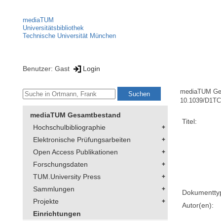
mediaTUM
Universitätsbibliothek
Technische Universität München
Benutzer: Gast
Login
mediaTUM Ge
10.1039/D1T
mediaTUM Gesamtbestand
Titel:
Hochschulbibliographie
Elektronische Prüfungsarbeiten
Open Access Publikationen
Forschungsdaten
TUM.University Press
Sammlungen
Dokumentty
Projekte
Autor(en):
Einrichtungen