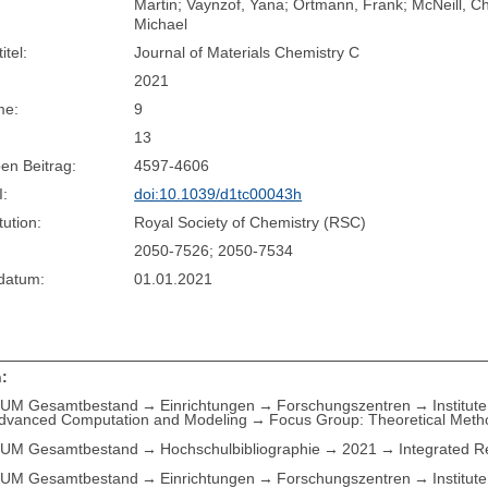
Martin; Vaynzof, Yana; Ortmann, Frank; McNeill, Chr
Michael
itel:
Journal of Materials Chemistry C
2021
me:
9
13
en Beitrag:
4597-4606
I:
doi:10.1039/d1tc00043h
tution:
Royal Society of Chemistry (RSC)
2050-7526; 2050-7534
sdatum:
01.01.2021
:
UM Gesamtbestand
Einrichtungen
Forschungszentren
Institut
Advanced Computation and Modeling
Focus Group: Theoretical Meth
UM Gesamtbestand
Hochschulbibliographie
2021
Integrated R
UM Gesamtbestand
Einrichtungen
Forschungszentren
Institut