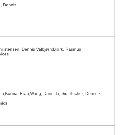
n, Dennis
Christensen, Dennis Valbjørn;Bjørk, Rasmus
vices
in;Kurnia, Fran;Wang, Danni;Li, Siqi;Bucher, Dominik
mics