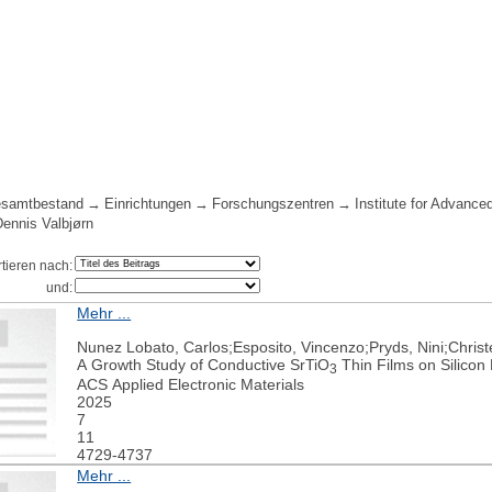
samtbestand
Einrichtungen
Forschungszentren
Institute for Advance
Dennis Valbjørn
rtieren nach:
und:
Mehr ...
Nunez Lobato, Carlos;Esposito, Vincenzo;Pryds, Nini;Christ
A Growth Study of Conductive SrTiO
Thin Films on Silicon
3
ACS Applied Electronic Materials
2025
7
11
4729-4737
Mehr ...