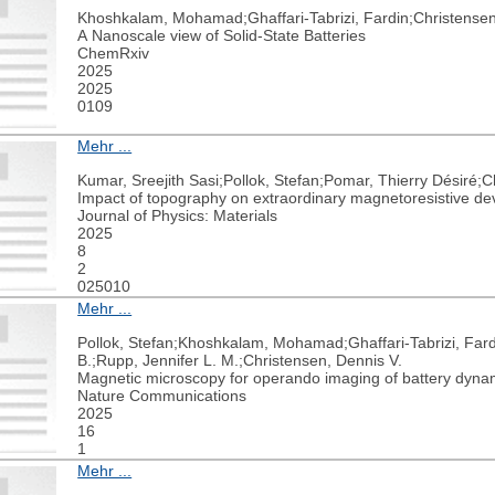
Khoshkalam, Mohamad;Ghaffari-Tabrizi, Fardin;Christense
A Nanoscale view of Solid-State Batteries
ChemRxiv
2025
2025
0109
Mehr ...
Kumar, Sreejith Sasi;Pollok, Stefan;Pomar, Thierry Désiré;
Impact of topography on extraordinary magnetoresistive de
Journal of Physics: Materials
2025
8
2
025010
Mehr ...
Pollok, Stefan;Khoshkalam, Mohamad;Ghaffari-Tabrizi, Fard
B.;Rupp, Jennifer L. M.;Christensen, Dennis V.
Magnetic microscopy for operando imaging of battery dyna
Nature Communications
2025
16
1
Mehr ...