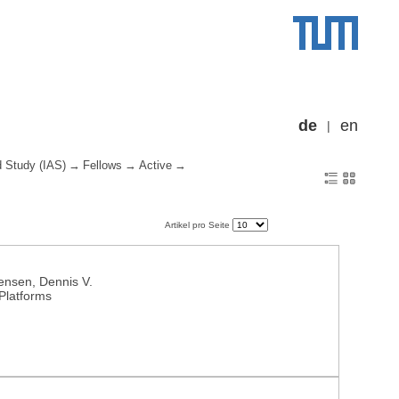
de
en
d Study (IAS)
Fellows
Active
Artikel pro Seite
ensen, Dennis V.
 Platforms