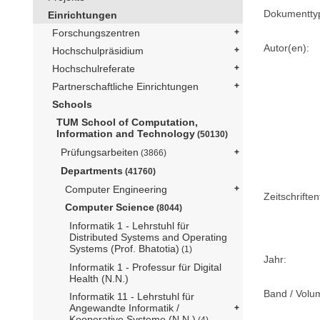
Dokumentty
Einrichtungen
Forschungszentren
Autor(en):
Hochschulpräsidium
Hochschulreferate
Partnerschaftliche Einrichtungen
Schools
TUM School of Computation,
Information and Technology
(50130)
Prüfungsarbeiten
(3866)
Departments
(41760)
Computer Engineering
Zeitschriftent
Computer Science
(8044)
Informatik 1 - Lehrstuhl für
Distributed Systems and Operating
Systems (Prof. Bhatotia)
(1)
Jahr:
Informatik 1 - Professur für Digital
Health (N.N.)
Band / Volu
Informatik 11 - Lehrstuhl für
Angewandte Informatik /
Kooperative Systeme (N.N.)
(4)