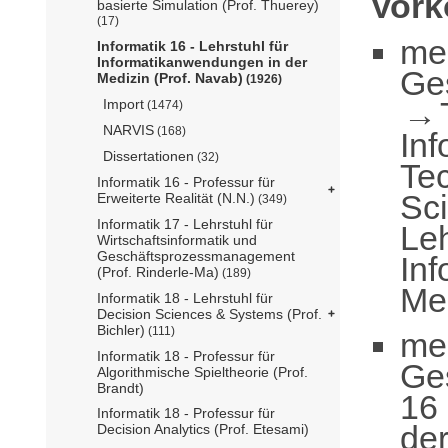
Vor
basierte Simulation (Prof. Thuerey)
(17)
me
Informatik 16 - Lehrstuhl für
Informatikanwendungen in der
Ge
Medizin (Prof. Navab)
(1926)
Import
(1474)
NARVIS
(168)
Inf
Dissertationen
(32)
Te
Informatik 16 - Professur für
Sc
Erweiterte Realität (N.N.)
(349)
Informatik 17 - Lehrstuhl für
Leh
Wirtschaftsinformatik und
Geschäftsprozessmanagement
In
(Prof. Rinderle-Ma)
(189)
Med
Informatik 18 - Lehrstuhl für
Decision Sciences & Systems (Prof.
Bichler)
(111)
me
Informatik 18 - Professur für
Ge
Algorithmische Spieltheorie (Prof.
Brandt)
16 
Informatik 18 - Professur für
der
Decision Analytics (Prof. Etesami)