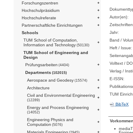
Forschungszentren
Dokumentty
Hochschulpräsidium
Autor(en):
Hochschulreferate
Zeitschriftent
Partnerschaftliche Einrichtungen
Jahr:
Schools
Band / Volu
TUM School of Computation,
Information and Technology
(50130)
Heft / Issue:
TUM School of Engineering and
Seitenangab
Design
Volltext / DO
Prüfungsarbeiten
(4404)
Verlag / Insti
Departments
(102015)
E-ISSN:
Aerospace and Geodesy
(15574)
Publikation
Architecture
TUM Einrich
Civil and Environmental Engineering
(12289)
BibTeX
Energy and Process Engineering
(14052)
Engineering Physics and
Vorkommen
Computation
(5076)
mediaT
Materials Engineering
Engine
(2945)