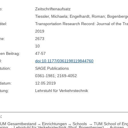
p:
Zeitschriftenaufsatz
Tiessler, Michaela; Engelhardt, Roman; Bogenberg
itel:
Transportation Research Record: Journal of the T
2019
me:
2673
10
en Beitrag:
47-57
I:
doi:10.1177/0361198119844760
tution:
SAGE Publications
0361-1981; 2169-4052
sdatum:
12.05.2019
tung:
Lehrstuhl für Verkehrstechnik
:
UM Gesamtbestand
Einrichtungen
Schools
TUM School of Eng
ering
Lehrstuhl für Verkehrstechnik (Prof. Bogenberger)
Autoren