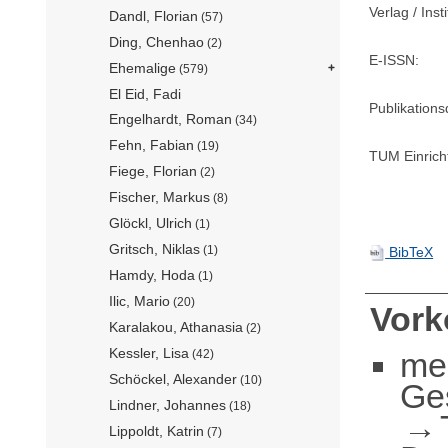
Verlag / Insti
Dandl, Florian
(57)
Ding, Chenhao
(2)
E-ISSN:
Ehemalige
(579)
El Eid, Fadi
Publikation
Engelhardt, Roman
(34)
Fehn, Fabian
(19)
TUM Einrich
Fiege, Florian
(2)
Fischer, Markus
(8)
Glöckl, Ulrich
(1)
Gritsch, Niklas
(1)
BibTeX
Hamdy, Hoda
(1)
Ilic, Mario
(20)
Vor
Karalakou, Athanasia
(2)
Kessler, Lisa
me
(42)
Schöckel, Alexander
(10)
Ge
Lindner, Johannes
(18)
Lippoldt, Katrin
(7)