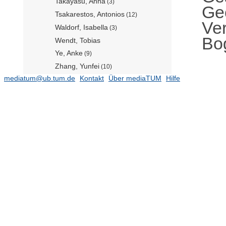
Takayasu, Anna
(3)
Ge
Tsakarestos, Antonios
(12)
Ver
Waldorf, Isabella
(3)
Bo
Wendt, Tobias
Ye, Anke
(9)
Zhang, Yunfei
(10)
mediatum@ub.tum.de
Kontakt
Über mediaTUM
Hilfe
Zheng, Tian
Álvarez-Ossorio, Santiago
(18)
Publikationsjahr
(990)
Dissertationen
(53)
Lehrstuhl für Vernetzte
Verkehrssysteme (Prof. Antoniou)
(660)
Professur für Autonome
Fahrzeugsysteme (Prof. Betz)
Professur für Planung und Betrieb
von Schienenverkehrssystemen
(Prof. Weik)
(45)
Professur für Verkehrsverhalten
(Prof. Zhang komm.)
(596)