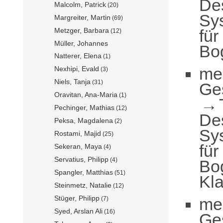
De
Malcolm, Patrick
(20)
Sy
Margreiter, Martin
(69)
für
Metzger, Barbara
(12)
Müller, Johannes
Bo
Natterer, Elena
(1)
me
Nexhipi, Evald
(3)
Niels, Tanja
(31)
Ge
Oravitan, Ana-Maria
(1)
Pechinger, Mathias
(12)
De
Peksa, Magdalena
(2)
Sy
Rostami, Majid
(25)
für
Sekeran, Maya
(4)
Servatius, Philipp
(4)
Bo
Spangler, Matthias
(51)
Kl
Steinmetz, Natalie
(12)
Stüger, Philipp
me
(7)
Syed, Arslan Ali
(16)
Ge