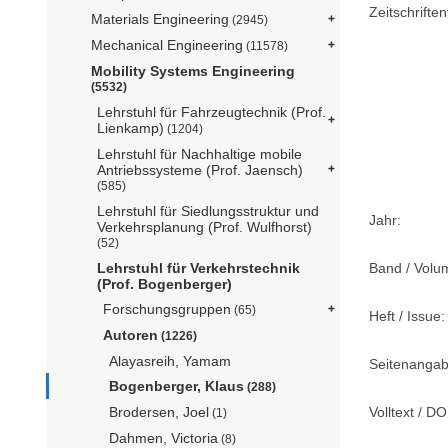
Zeitschriftent
Materials Engineering
(2945)
Mechanical Engineering
(11578)
Mobility Systems Engineering
(5532)
Lehrstuhl für Fahrzeugtechnik (Prof.
Lienkamp)
(1204)
Lehrstuhl für Nachhaltige mobile
Antriebssysteme (Prof. Jaensch)
(585)
Lehrstuhl für Siedlungsstruktur und
Jahr:
Verkehrsplanung (Prof. Wulfhorst)
(52)
Band / Volu
Lehrstuhl für Verkehrstechnik
(Prof. Bogenberger)
Forschungsgruppen
(65)
Heft / Issue:
Autoren
(1226)
Alayasreih, Yamam
Seitenangab
Bogenberger, Klaus
(288)
Volltext / DO
Brodersen, Joel
(1)
Dahmen, Victoria
(8)