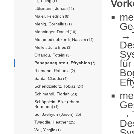
Vor
Li, Yining
(1)
Lüßmann, Jonas
(22)
me
Maier, Friedrich
(8)
Ge
Menig, Cornelius
(1)
Monninger, Daniel
(10)
Motamedidehkordi, Nassim
(14)
De
Müller, Julia Ines
(3)
Sy
Orfanou, Foteini
(3)
für
Papapanagiotou, Eftychios
(7)
Bo
Riemann, Raffaela
(2)
Santa, Claudia
Eft
(4)
Schendzielorz, Tobias
(24)
me
Schimandl, Florian
(23)
Ge
Schöpplein, Elke (ehem.
Bermann)
(1)
So, Jaehyun (Jason)
(25)
De
Twaddle, Heather
(25)
Sy
Wu, Yingjie
(1)