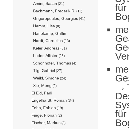
Amini, Sasan
(21)
für
Bachmann, Frederik R.
(11)
Bo
Grigoropoulos, Georgios
(41)
Hamm, Lisa
me
(8)
Hanekamp, Griffin
Ge
Hardt, Cornelius
(13)
Ge
Keler, Andreas
(81)
Ver
Loder, Allister
(25)
Schönhofer, Thomas
(4)
me
Tilg, Gabriel
(27)
Ge
Weikl, Simone
(24)
Xie, Meng
(2)
De
El Eid, Fadi
Engelhardt, Roman
(34)
Sy
Fehn, Fabian
(19)
für
Fiege, Florian
(2)
Bo
Fischer, Markus
(8)