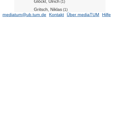
Glöckl, Ulrich
(1)
Gritsch, Niklas
(1)
mediatum@ub.tum.de
Kontakt
Über mediaTUM
Hilfe
Hamdy, Hoda
(1)
Ilic, Mario
(20)
Karalakou, Athanasia
(2)
Kessler, Lisa
(42)
Schöckel, Alexander
(10)
Lindner, Johannes
(18)
Lippoldt, Katrin
(7)
Malcolm, Patrick
(20)
Margreiter, Martin
(69)
Metzger, Barbara
(12)
Müller, Johannes
Natterer, Elena
(1)
Nexhipi, Evald
(3)
Niels, Tanja
(31)
Oravitan, Ana-Maria
(1)
Pechinger, Mathias
(12)