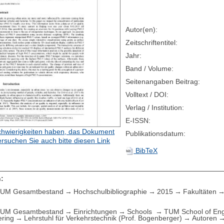
Autor(en):
Zeitschriftentitel:
Jahr:
Band / Volume:
Seitenangaben Beitrag:
Volltext / DOI:
Verlag / Institution:
E-ISSN:
hwierigkeiten haben, das Dokument
Publikationsdatum:
ersuchen Sie auch bitte diesen Link
BibTeX
:
UM Gesamtbestand
Hochschulbibliographie
2015
Fakultäten
UM Gesamtbestand
Einrichtungen
Schools
TUM School of Eng
ering
Lehrstuhl für Verkehrstechnik (Prof. Bogenberger)
Autoren