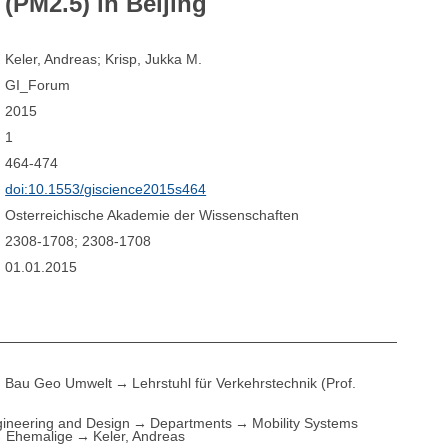
(PM2.5) in Beijing
Keler, Andreas; Krisp, Jukka M.
GI_Forum
2015
1
464-474
doi:10.1553/giscience2015s464
Osterreichische Akademie der Wissenschaften
2308-1708; 2308-1708
01.01.2015
Bau Geo Umwelt
Lehrstuhl für Verkehrstechnik (Prof.
ineering and Design
Departments
Mobility Systems
Ehemalige
Keler, Andreas