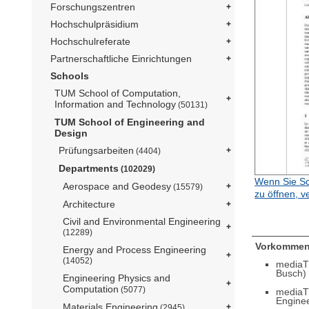
Forschungszentren
Hochschulpräsidium
Hochschulreferate
Partnerschaftliche Einrichtungen
Schools
TUM School of Computation,
Information and Technology
(50131)
TUM School of Engineering and
Design
Prüfungsarbeiten
(4404)
Departments
(102029)
Wenn Sie Sc
Aerospace and Geodesy
(15579)
zu öffnen, v
Architecture
Civil and Environmental Engineering
(12289)
Vorkommen
Energy and Process Engineering
(14052)
mediaT
Busch)
Engineering Physics and
Computation
(5077)
mediaT
Engine
Materials Engineering
(2945)