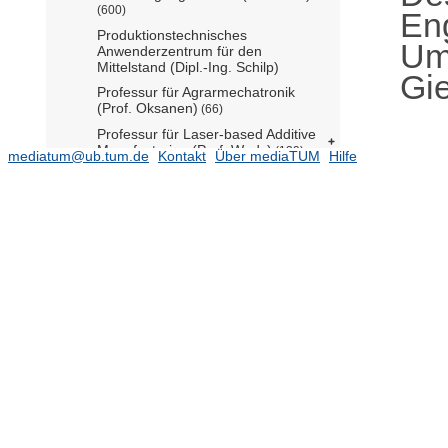
(600)
En
Produktionstechnisches
Um
Anwenderzentrum für den
Mittelstand (Dipl.-Ing. Schilp)
Gie
Professur für Agrarmechatronik
(Prof. Oksanen)
(66)
Professur für Laser-based Additive
Manufacturing (Prof. Wudy)
(139)
mediatum@ub.tum.de
Kontakt
Über mediaTUM
Hilfe
Professur für Sportgeräte und
Sportmaterialien (Prof. Bengler
komm.)
(152)
Mobility Systems Engineering
(5532)
Ehemalige Einrichtungen
(27241)
Gender and Diversity (ED) - School
Office
(2)
Forschungseinrichtung
Satellitengeodäsie (BE)
(1)
TUM School of Life Sciences
TUM School of Management
TUM School of Medicine and Health
TUM School of Natural Sciences
(16482)