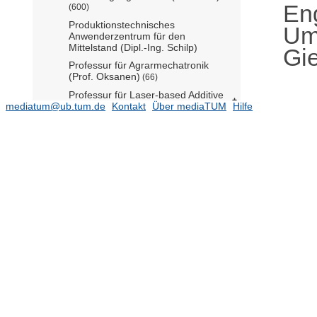
En
(600)
Produktionstechnisches
Um
Anwenderzentrum für den
Mittelstand (Dipl.-Ing. Schilp)
Gie
Professur für Agrarmechatronik
(Prof. Oksanen)
(66)
Professur für Laser-based Additive
mediatum@ub.tum.de
Manufacturing (Prof. Wudy)
Kontakt
Über mediaTUM
Hilfe
(140)
Professur für Sportgeräte und
Sportmaterialien (Prof. Bengler
komm.)
(152)
Mobility Systems Engineering
(5532)
Ehemalige Einrichtungen
(27241)
Gender and Diversity (ED) - School
Office
(2)
Forschungseinrichtung
Satellitengeodäsie (BE)
(1)
TUM School of Life Sciences
TUM School of Management
TUM School of Medicine and Health
TUM School of Natural Sciences
(16481)