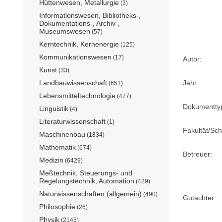
Hüttenwesen, Metallurgie
(3)
Informationswesen, Bibliotheks-,
Dokumentations-, Archiv-,
Museumswesen
(57)
Kerntechnik, Kernenergie
(125)
Kommunikationswesen
(17)
Autor:
Kunst
(33)
Landbauwissenschaft
Jahr:
(651)
Lebensmitteltechnologie
(477)
Dokumentty
Linguistik
(4)
Literaturwissenschaft
(1)
Fakultät/Sch
Maschinenbau
(1834)
Mathematik
(674)
Betreuer:
Medizin
(6429)
Meßtechnik, Steuerungs- und
Regelungstechnik, Automation
(429)
Naturwissenschaften (allgemein)
(490)
Gutachter:
Philosophie
(26)
Physik
(2145)