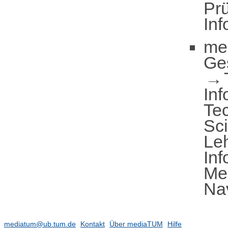
Pr
Inf
me
Ge
Inf
Te
Sc
Leh
In
Med
Na
mediatum@ub.tum.de
Kontakt
Über mediaTUM
Hilfe