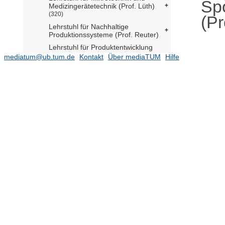
Spo
Medizingerätetechnik (Prof. Lüth)
(320)
(Pr
Lehrstuhl für Nachhaltige
Produktionssysteme (Prof. Reuter)
Lehrstuhl für Produktentwicklung
und Leichtbau (Prof. Zimmermann)
mediatum@ub.tum.de
Kontakt
Über mediaTUM
Hilfe
(1936)
Lehrstuhl für Produktion und Technik
in der Medienbranche (Prof.
Spanner-Ulmer)
Lehrstuhl für Produktionstechnik und
Energiespeichersysteme (Prof.
Daub)
(135)
Lehrstuhl für Umformtechnik und
Gießereiwesen (Prof. Volk)
(762)
Lehrstuhl für Werkzeugmaschinen
und Fertigungstechnik (Prof. Zäh)
(600)
Produktionstechnisches
Anwenderzentrum für den
Mittelstand (Dipl.-Ing. Schilp)
Professur für Agrarmechatronik
(Prof. Oksanen)
(66)