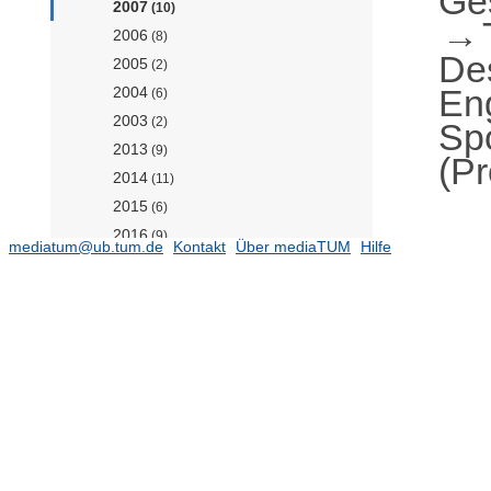
Ge
2007
(10)
2006
(8)
De
2005
(2)
En
2004
(6)
2003
(2)
Spo
2013
(9)
(Pr
2014
(11)
2015
(6)
2016
(9)
mediatum@ub.tum.de
Kontakt
Über mediaTUM
Hilfe
2017
(8)
Mobility Systems Engineering
(5532)
Ehemalige Einrichtungen
(27241)
Gender and Diversity (ED) - School
Office
(2)
Forschungseinrichtung
Satellitengeodäsie (BE)
(1)
TUM School of Life Sciences
TUM School of Management