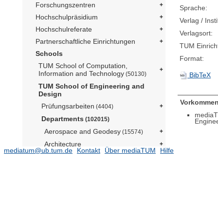
Forschungszentren
Sprache:
Hochschulpräsidium
Verlag / Insti
Hochschulreferate
Verlagsort:
Partnerschaftliche Einrichtungen
TUM Einrich
Schools
Format:
TUM School of Computation,
Information and Technology
(50130)
BibTeX
TUM School of Engineering and
Design
Vorkommen
Prüfungsarbeiten
(4404)
mediaT
Departments
(102015)
Engine
Aerospace and Geodesy
(15574)
Architecture
mediatum@ub.tum.de
Kontakt
Über mediaTUM
Hilfe
Civil and Environmental Engineering
(12289)
Energy and Process Engineering
(14052)
Engineering Physics and
Computation
(5076)
Materials Engineering
(2945)