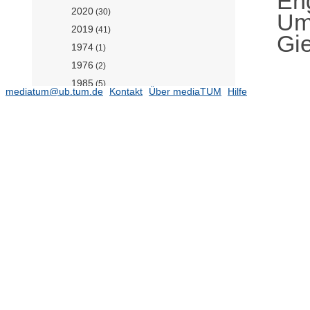
En
2020
(30)
Um
2019
(41)
Gie
1974
(1)
1976
(2)
1985
(5)
mediatum@ub.tum.de
Kontakt
Über mediaTUM
Hilfe
1989
(4)
1993
(1)
1995
(1)
1996
(1)
1997
(6)
1998
(10)
1999
(4)
2000
(2)
2001
(5)
2002
(6)
2003
(9)
2004
(5)